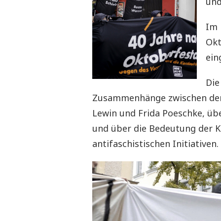
und
Im 
Okt
ein
Di
Zusammenhänge zwischen dem
Lewin und Frida Poeschke, übe
und über die Bedeutung der 
antifaschistischen Initiativen.