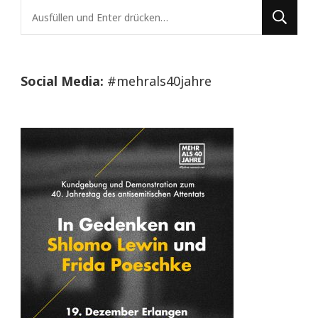
Suchst
du
nach
etwas?
Social Media:
#mehrals40jahre